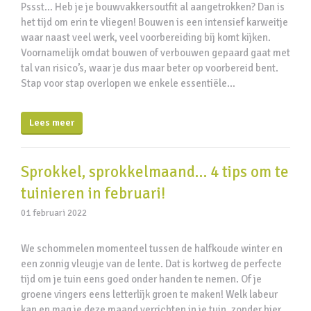
Pssst… Heb je je bouwvakkersoutfit al aangetrokken? Dan is
het tijd om erin te vliegen! Bouwen is een intensief karweitje
waar naast veel werk, veel voorbereiding bij komt kijken.
Voornamelijk omdat bouwen of verbouwen gepaard gaat met
tal van risico’s, waar je dus maar beter op voorbereid bent.
Stap voor stap overlopen we enkele essentiële…
Lees meer
Sprokkel, sprokkelmaand… 4 tips om te
tuinieren in februari!
01 februari 2022
We schommelen momenteel tussen de halfkoude winter en
een zonnig vleugje van de lente. Dat is kortweg de perfecte
tijd om je tuin eens goed onder handen te nemen. Of je
groene vingers eens letterlijk groen te maken! Welk labeur
kan en mag je deze maand verrichten in je tuin, zonder hier