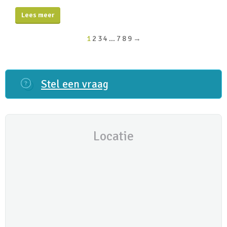
Lees meer
1
2
3
4
…
7
8
9
→
Stel een vraag
Locatie