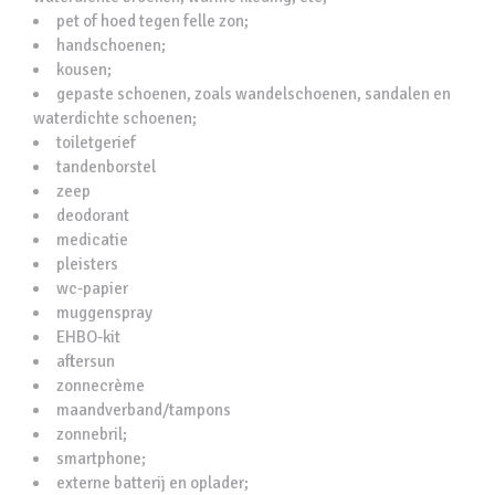
pet of hoed tegen felle zon;
handschoenen;
kousen;
gepaste schoenen, zoals wandelschoenen, sandalen en
waterdichte schoenen;
toiletgerief
tandenborstel
zeep
deodorant
medicatie
pleisters
wc-papier
muggenspray
EHBO-kit
aftersun
zonnecrème
maandverband/tampons
zonnebril;
smartphone;
externe batterij en oplader;