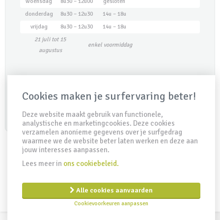
woensdag
8u30 – 12u00
gesloten
donderdag
8u30 – 12u30
14u – 18u
vrijdag
8u30 – 12u30
14u – 18u
21 juli tot 15
enkel voormiddag
augustus
Maak een afspraak
Cookies maken je surfervaring beter!
Deze website maakt gebruik van functionele,
analystische en marketingcookies. Deze cookies
verzamelen anonieme gegevens over je surfgedrag
waarmee we de website beter laten werken en deze aan
jouw interesses aanpassen.
Lees meer in
ons cookiebeleid.
IDD Richtlijn
Disclaimer
Privacy clausule
Cookiebeleid
Remuneratiebeleid
Alle cookies aanvaarden
Created by Insucommerce
Cookievoorkeuren aanpassen