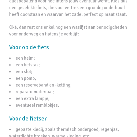
allesbepalend voor hoe intens jouw avontuur wordt. Kies dus
een geschikte fiets, die voor vertrek een grondig onderhoud
heeft doorstaan en waarvan het zadel perfect op maat staat.
Oké, dan rest ons enkel nog een waslijst aan benodigdheden
voor onderweg en tijdens je verblijf:
Voor op de fiets
een helm;
een fietstas;
een slot;
een pomp;
een reserveband en -ketting;
reparatiemateriaal;
een extra lampje;
eventueel remblokjes.
Voor de fietser
gepaste kledij, zoals thermisch ondergoed, regenjas,
waterdichte broeken, warme kleding, etc;