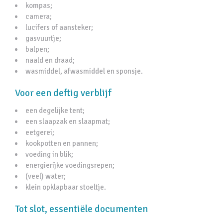
kompas;
camera;
lucifers of aansteker;
gasvuurtje;
balpen;
naald en draad;
wasmiddel, afwasmiddel en sponsje.
Voor een deftig verblijf
een degelijke tent;
een slaapzak en slaapmat;
eetgerei;
kookpotten en pannen;
voeding in blik;
energierijke voedingsrepen;
(veel) water;
klein opklapbaar stoeltje.
Tot slot, essentiële documenten