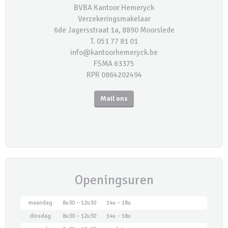
BVBA Kantoor Hemeryck
Verzekeringsmakelaar
6de Jagersstraat 1a, 8890 Moorslede
T. 051 77 81 01
info@kantoorhemeryck.be
FSMA 63375
RPR 0864202494
Mail ons
Openingsuren
maandag
8u30 – 12u30
14u – 18u
dinsdag
8u30 – 12u30
14u – 18u