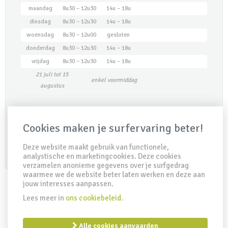
maandag
8u30 – 12u30
14u – 18u
dinsdag
8u30 – 12u30
14u – 18u
woensdag
8u30 – 12u00
gesloten
donderdag
8u30 – 12u30
14u – 18u
vrijdag
8u30 – 12u30
14u – 18u
21 juli tot 15
enkel voormiddag
augustus
Maak een afspraak
Cookies maken je surfervaring beter!
Deze website maakt gebruik van functionele,
analystische en marketingcookies. Deze cookies
verzamelen anonieme gegevens over je surfgedrag
waarmee we de website beter laten werken en deze aan
jouw interesses aanpassen.
Lees meer in
ons cookiebeleid.
IDD Richtlijn
Disclaimer
Privacy clausule
Cookiebeleid
Remuneratiebeleid
Alle cookies aanvaarden