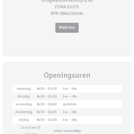
info@kantoorhemeryck.be
FSMA 63375
RPR 0864202494
Mail ons
Openingsuren
maandag
8u30 – 12u30
14u – 18u
dinsdag
8u30 – 12u30
14u – 18u
woensdag
8u30 – 12u00
gesloten
donderdag
8u30 – 12u30
14u – 18u
vrijdag
8u30 – 12u30
14u – 18u
21 juli tot 15
enkel voormiddag