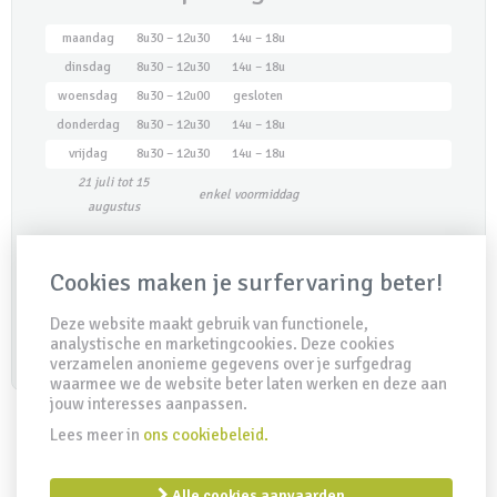
maandag
8u30 – 12u30
14u – 18u
dinsdag
8u30 – 12u30
14u – 18u
woensdag
8u30 – 12u00
gesloten
donderdag
8u30 – 12u30
14u – 18u
vrijdag
8u30 – 12u30
14u – 18u
21 juli tot 15
enkel voormiddag
augustus
Cookies maken je surfervaring beter!
Maak een afspraak
Deze website maakt gebruik van functionele,
analystische en marketingcookies. Deze cookies
verzamelen anonieme gegevens over je surfgedrag
waarmee we de website beter laten werken en deze aan
jouw interesses aanpassen.
Lees meer in
ons cookiebeleid.
IDD Richtlijn
Disclaimer
Privacy clausule
Cookiebeleid
Alle cookies aanvaarden