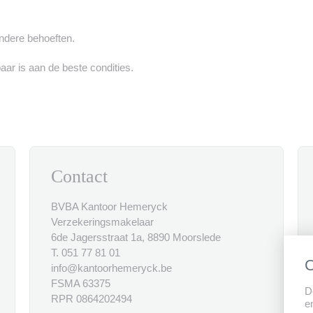
andere behoeften.
baar is aan de beste condities.
Contact
BVBA Kantoor Hemeryck
Verzekeringsmakelaar
6de Jagersstraat 1a, 8890 Moorslede
T. 051 77 81 01
C
info@kantoorhemeryck.be
FSMA 63375
D
RPR 0864202494
e