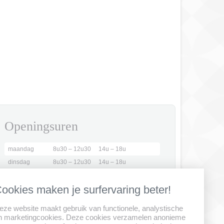
Openingsuren
maandag
8u30 – 12u30
14u – 18u
dinsdag
8u30 – 12u30
14u – 18u
woensdag
8u30 – 12u00
gesloten
ookies maken je surfervaring beter!
donderdag
8u30 – 12u30
14u – 18u
vrijdag
8u30 – 12u30
14u – 18u
eze website maakt gebruik van functionele, analystische
21 juli tot 15
enkel
n marketingcookies. Deze cookies verzamelen anonieme