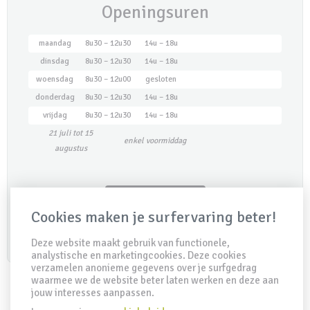
Openingsuren
maandag
8u30 – 12u30
14u – 18u
dinsdag
8u30 – 12u30
14u – 18u
woensdag
8u30 – 12u00
gesloten
donderdag
8u30 – 12u30
14u – 18u
vrijdag
8u30 – 12u30
14u – 18u
21 juli tot 15
enkel voormiddag
augustus
Maak een afspraak
Cookies maken je surfervaring beter!
Deze website maakt gebruik van functionele,
analystische en marketingcookies. Deze cookies
verzamelen anonieme gegevens over je surfgedrag
waarmee we de website beter laten werken en deze aan
jouw interesses aanpassen.