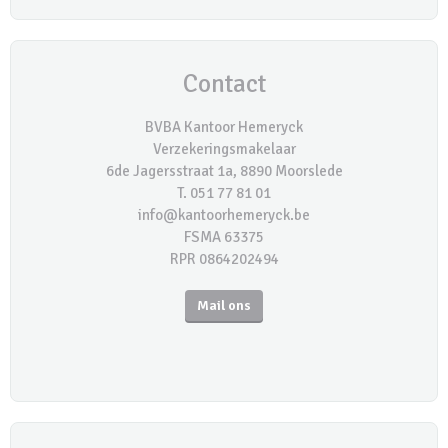
Contact
BVBA Kantoor Hemeryck
Verzekeringsmakelaar
6de Jagersstraat 1a, 8890 Moorslede
T. 051 77 81 01
info@kantoorhemeryck.be
FSMA 63375
RPR 0864202494
Mail ons