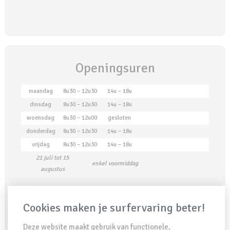
Openingsuren
maandag
8u30 – 12u30
14u – 18u
dinsdag
8u30 – 12u30
14u – 18u
woensdag
8u30 – 12u00
gesloten
donderdag
8u30 – 12u30
14u – 18u
vrijdag
8u30 – 12u30
14u – 18u
21 juli tot 15
enkel voormiddag
augustus
Maak een afspraak
Cookies maken je surfervaring beter!
Deze website maakt gebruik van functionele,