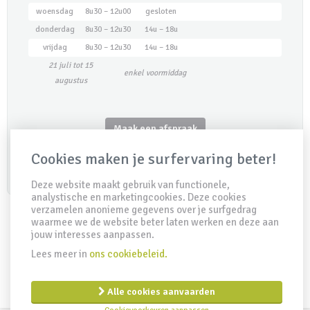
woensdag
8u30 – 12u00
gesloten
donderdag
8u30 – 12u30
14u – 18u
vrijdag
8u30 – 12u30
14u – 18u
21 juli tot 15
enkel voormiddag
augustus
Maak een afspraak
Cookies maken je surfervaring beter!
Deze website maakt gebruik van functionele,
analystische en marketingcookies. Deze cookies
verzamelen anonieme gegevens over je surfgedrag
waarmee we de website beter laten werken en deze aan
jouw interesses aanpassen.
IDD Richtlijn
Disclaimer
Privacy clausule
Cookiebeleid
Lees meer in
ons cookiebeleid.
Remuneratiebeleid
Created by Insucommerce
Alle cookies aanvaarden