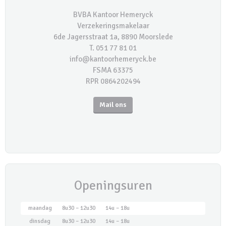
BVBA Kantoor Hemeryck
Verzekeringsmakelaar
6de Jagersstraat 1a, 8890 Moorslede
T. 051 77 81 01
info@kantoorhemeryck.be
FSMA 63375
RPR 0864202494
Mail ons
Openingsuren
maandag
8u30 – 12u30
14u – 18u
dinsdag
8u30 – 12u30
14u – 18u