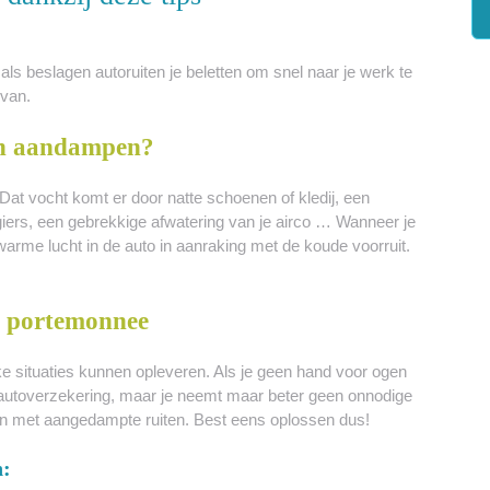
ls beslagen autoruiten je beletten om snel naar je werk te
 van.
en aandampen?
 Dat vocht komt er door natte schoenen of kledij, een
giers, een gebrekkige afwatering van je airco … Wanneer je
warme lucht in de auto in aanraking met de koude voorruit.
e portemonnee
jke situaties kunnen opleveren. Als je geen hand voor ogen
n autoverzekering, maar je neemt maar beter geen onnodige
den met aangedampte ruiten. Best eens oplossen dus!
n: