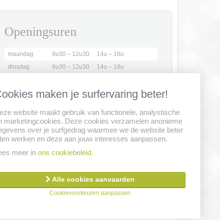
Openingsuren
maandag
8u30 – 12u30
14u – 18u
dinsdag
8u30 – 12u30
14u – 18u
woensdag
8u30 – 12u00
gesloten
ookies maken je surfervaring beter!
donderdag
8u30 – 12u30
14u – 18u
vrijdag
8u30 – 12u30
14u – 18u
eze website maakt gebruik van functionele, analystische
21 juli tot 15
enkel
n marketingcookies. Deze cookies verzamelen anonieme
augustus
voormiddag
egevens over je surfgedrag waarmee we de website beter
aten werken en deze aan jouw interesses aanpassen.
Maak een afspraak
ees meer in
ons cookiebeleid.
Alle cookies aanvaarden
er
Privacy clausule
Cookiebeleid
Remuneratiebeleid
Cookievoorkeuren aanpassen
Created by Insucommerce