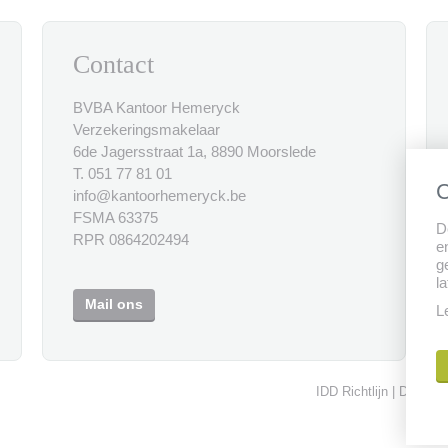
Contact
BVBA Kantoor Hemeryck
Verzekeringsmakelaar
6de Jagersstraat 1a, 8890 Moorslede
T. 051 77 81 01
C
info@kantoorhemeryck.be
FSMA 63375
D
RPR 0864202494
e
g
l
Mail ons
L
IDD Richtlijn
Disclaim