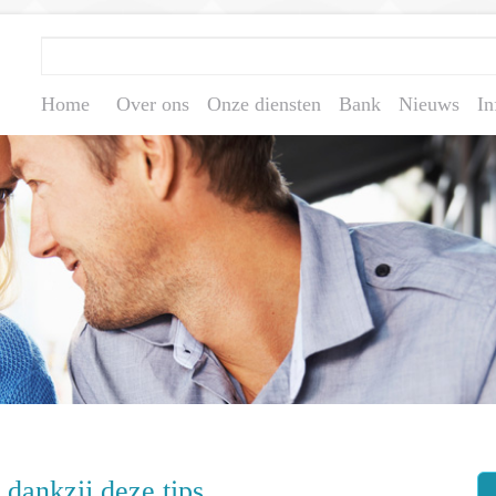
Home
Over ons
Onze diensten
Bank
Nieuws
In
 dankzij deze tips