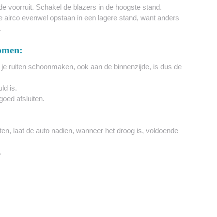
 de voorruit. Schakel de blazers in de hoogste stand.
 je airco evenwel opstaan in een lagere stand, want anders
.
omen:
 je ruiten schoonmaken, ook aan de binnenzijde, is dus de
ld is.
oed afsluiten.
en, laat de auto nadien, wanneer het droog is, voldoende
.