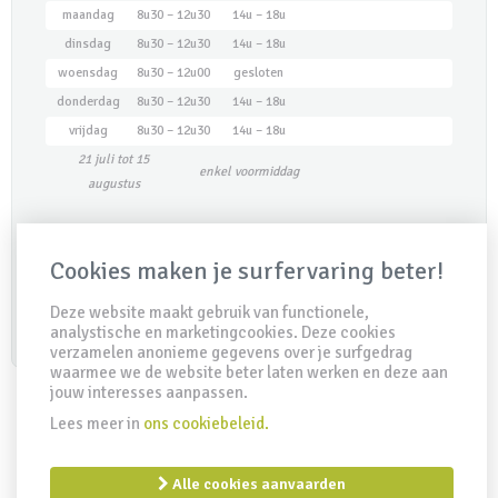
maandag
8u30 – 12u30
14u – 18u
dinsdag
8u30 – 12u30
14u – 18u
woensdag
8u30 – 12u00
gesloten
donderdag
8u30 – 12u30
14u – 18u
vrijdag
8u30 – 12u30
14u – 18u
21 juli tot 15
enkel voormiddag
augustus
Maak een afspraak
Cookies maken je surfervaring beter!
Deze website maakt gebruik van functionele,
analystische en marketingcookies. Deze cookies
verzamelen anonieme gegevens over je surfgedrag
waarmee we de website beter laten werken en deze aan
jouw interesses aanpassen.
Lees meer in
ons cookiebeleid.
IDD Richtlijn
Disclaimer
Privacy clausule
Cookiebeleid
Remuneratiebeleid
Alle cookies aanvaarden