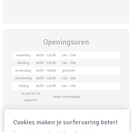
Openingsuren
maandag
8u30 – 12u30
14u – 18u
dinsdag
8u30 – 12u30
14u – 18u
woensdag
8u30 – 12u00
gesloten
donderdag
8u30 – 12u30
14u – 18u
vrijdag
8u30 – 12u30
14u – 18u
21 juli tot 15
enkel voormiddag
augustus
Maak een afspraak
Cookies maken je surfervaring beter!