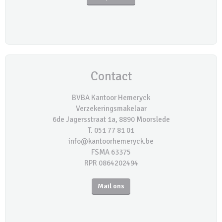
Contact
BVBA Kantoor Hemeryck
Verzekeringsmakelaar
6de Jagersstraat 1a, 8890 Moorslede
T. 051 77 81 01
info@kantoorhemeryck.be
FSMA 63375
RPR 0864202494
Mail ons