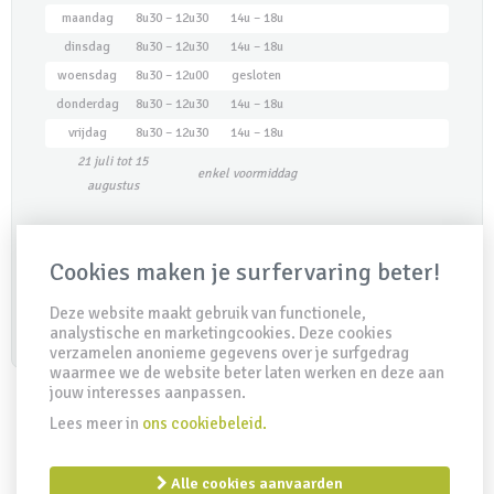
maandag
8u30 – 12u30
14u – 18u
dinsdag
8u30 – 12u30
14u – 18u
woensdag
8u30 – 12u00
gesloten
donderdag
8u30 – 12u30
14u – 18u
vrijdag
8u30 – 12u30
14u – 18u
21 juli tot 15
enkel voormiddag
augustus
Maak een afspraak
Cookies maken je surfervaring beter!
Deze website maakt gebruik van functionele,
analystische en marketingcookies. Deze cookies
verzamelen anonieme gegevens over je surfgedrag
waarmee we de website beter laten werken en deze aan
jouw interesses aanpassen.
Lees meer in
ons cookiebeleid.
IDD Richtlijn
Disclaimer
Privacy clausule
Cookiebeleid
Remuneratiebeleid
Alle cookies aanvaarden