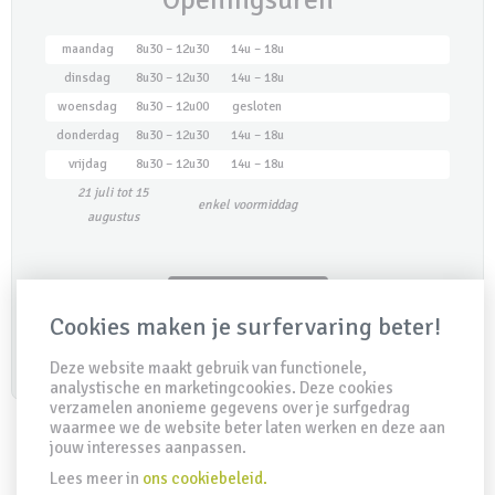
maandag
8u30 – 12u30
14u – 18u
dinsdag
8u30 – 12u30
14u – 18u
woensdag
8u30 – 12u00
gesloten
donderdag
8u30 – 12u30
14u – 18u
vrijdag
8u30 – 12u30
14u – 18u
21 juli tot 15
enkel voormiddag
augustus
Maak een afspraak
Cookies maken je surfervaring beter!
Deze website maakt gebruik van functionele,
analystische en marketingcookies. Deze cookies
verzamelen anonieme gegevens over je surfgedrag
waarmee we de website beter laten werken en deze aan
jouw interesses aanpassen.
Lees meer in
ons cookiebeleid.
IDD Richtlijn
Disclaimer
Privacy clausule
Cookiebeleid