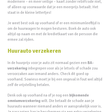
modernere – en meer veilige – kaart zonder reliëfcode niet,
of alleen op voorwaarde dat je een meerprijs betaalt. Het
staat in de kleine lettertjes!
Je weet best ook op voorhand of er een minimumleeftijd is
om de huurwagen te mogen besturen. Boek de auto ook
altijd op naam en met de kredietkaart van de persoon die
ermee zal rijden.
Huurauto verzekeren
In de huurprijs voor je auto zit normaal gezien een
BA-
verzekering
inbegrepen voor als je letsels of schade zou
veroorzaken aan iemand anders. Check dit goed op
voorhand. Sowieso moet je bij een ongeval in fout wel altijd
zelf de vrijstelling betalen.
Denk ook op voorhand na of je nog een
bijkomende
omniumverzekering
wilt. Die betaalt de schade aan je
huurauto wanneer niemand anders er aansprakelijk voor is.
Je passagiers kan je beschermen via een extra verzekering