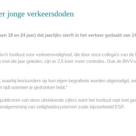
der jonge verkeersdoden
n 18 en 24 jaar) dat jaarlijks sterft in het verkeer gedaald van 1
ch Instituut voor verkeersveiligheid, die door onze collega’s van de 
 met die jaar geleden, zijn er 2,5 keer meer controles. Ook de BIVV-
n”, waarbij bestuurders op hun eigen begrafenis worden uitgenodigd, w
t rijdt wanneer je gedronken hebt.”
 publiceren van deze uitstekende cijfers want het instituut rept met 
 veralgemening van veiligheidssystemen zoals bijvoorbeeld ESP.