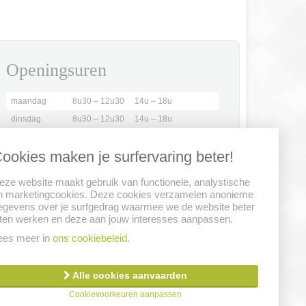
Openingsuren
maandag
8u30 – 12u30
14u – 18u
dinsdag
8u30 – 12u30
14u – 18u
woensdag
8u30 – 12u00
gesloten
ookies maken je surfervaring beter!
donderdag
8u30 – 12u30
14u – 18u
vrijdag
8u30 – 12u30
14u – 18u
eze website maakt gebruik van functionele, analystische
21 juli tot 15
enkel
n marketingcookies. Deze cookies verzamelen anonieme
augustus
voormiddag
egevens over je surfgedrag waarmee we de website beter
aten werken en deze aan jouw interesses aanpassen.
Maak een afspraak
ees meer in
ons cookiebeleid.
Alle cookies aanvaarden
er
Privacy clausule
Cookiebeleid
Remuneratiebeleid
Cookievoorkeuren aanpassen