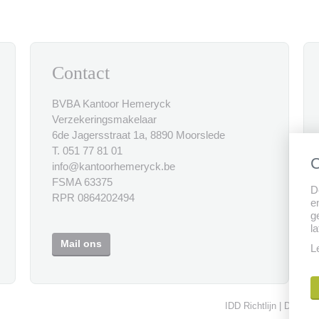
Contact
BVBA Kantoor Hemeryck
Verzekeringsmakelaar
6de Jagersstraat 1a, 8890 Moorslede
T. 051 77 81 01
C
info@kantoorhemeryck.be
FSMA 63375
D
RPR 0864202494
e
g
l
Mail ons
L
IDD Richtlijn
Disclaim