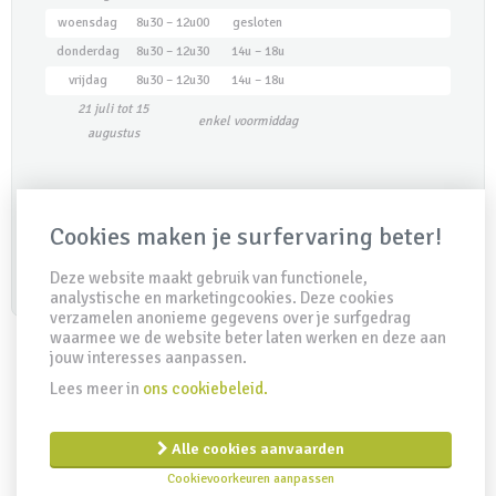
woensdag
8u30 – 12u00
gesloten
donderdag
8u30 – 12u30
14u – 18u
vrijdag
8u30 – 12u30
14u – 18u
21 juli tot 15
enkel voormiddag
augustus
Maak een afspraak
Cookies maken je surfervaring beter!
Deze website maakt gebruik van functionele,
analystische en marketingcookies. Deze cookies
verzamelen anonieme gegevens over je surfgedrag
waarmee we de website beter laten werken en deze aan
jouw interesses aanpassen.
Lees meer in
ons cookiebeleid.
IDD Richtlijn
Disclaimer
Privacy clausule
Cookiebeleid
Remuneratiebeleid
Alle cookies aanvaarden
Created by Insucommerce
Cookievoorkeuren aanpassen