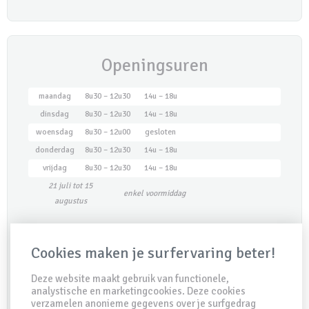
Openingsuren
maandag
8u30 – 12u30
14u – 18u
dinsdag
8u30 – 12u30
14u – 18u
woensdag
8u30 – 12u00
gesloten
donderdag
8u30 – 12u30
14u – 18u
vrijdag
8u30 – 12u30
14u – 18u
21 juli tot 15
enkel voormiddag
augustus
Maak een afspraak
Cookies maken je surfervaring beter!
Deze website maakt gebruik van functionele,
analystische en marketingcookies. Deze cookies
verzamelen anonieme gegevens over je surfgedrag