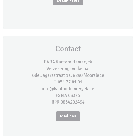
Bekijk kaart
Contact
BVBA Kantoor Hemeryck
Verzekeringsmakelaar
6de Jagersstraat 1a, 8890 Moorslede
T. 051 77 81 01
info@kantoorhemeryck.be
FSMA 63375
RPR 0864202494
Mail ons