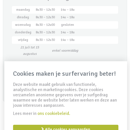
maandag
8u30 – 12u30
14u – 18u
dinsdag
8u30 – 12u30
14u – 18u
woensdag
8u30 – 12u00
gesloten
donderdag
8u30 – 12u30
14u – 18u
vrijdag
8u30 – 12u30
14u – 18u
21 juli tot 15
enkel voormiddag
augustus
Cookies maken je surfervaring beter!
Maak een afspraak
Deze website maakt gebruik van functionele,
analystische en marketingcookies. Deze cookies
verzamelen anonieme gegevens over je surfgedrag
waarmee we de website beter laten werken en deze aan
jouw interesses aanpassen.
Lees meer in
ons cookiebeleid.
IDD Richtlijn
Disclaimer
Privacy clausule
Cookiebeleid
Alle cookies aanvaarden