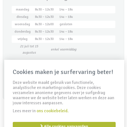
maandag
8u30 – 12u30
14u – 18u
dinsdag
8u30 – 12u30
14u – 18u
woensdag
8u30 – 12u00
gesloten
donderdag
8u30 – 12u30
14u – 18u
vrijdag
8u30 – 12u30
14u – 18u
21 juli tot 15
enkel voormiddag
augustus
Cookies maken je surfervaring beter!
Maak een afspraak
Deze website maakt gebruik van functionele,
analystische en marketingcookies. Deze cookies
verzamelen anonieme gegevens over je surfgedrag
waarmee we de website beter laten werken en deze aan
jouw interesses aanpassen.
Lees meer in
ons cookiebeleid.
IDD Richtlijn
Disclaimer
Privacy clausule
Cookiebeleid
Alle cookies aanvaarden