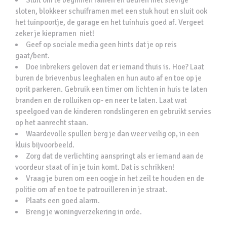
Sluit om te beginnen ramen en deuren met stevige
sloten, blokkeer schuiframen met een stuk hout en sluit ook
het tuinpoortje, de garage en het tuinhuis goed af. Vergeet
zeker je kiepramen niet!
Geef op sociale media geen hints dat je op reis
gaat/bent.
Doe inbrekers geloven dat er iemand thuis is. Hoe? Laat
buren de brievenbus leeghalen en hun auto af en toe op je
oprit parkeren. Gebruik een timer om lichten in huis te laten
branden en de rolluiken op- en neer te laten. Laat wat
speelgoed van de kinderen rondslingeren en gebruikt servies
op het aanrecht staan.
Waardevolle spullen berg je dan weer veilig op, in een
kluis bijvoorbeeld.
Zorg dat de verlichting aanspringt als er iemand aan de
voordeur staat of in je tuin komt. Dat is schrikken!
Vraag je buren om een oogje in het zeil te houden en de
politie om af en toe te patrouilleren in je straat.
Plaats een goed alarm.
Breng je woningverzekering in orde.