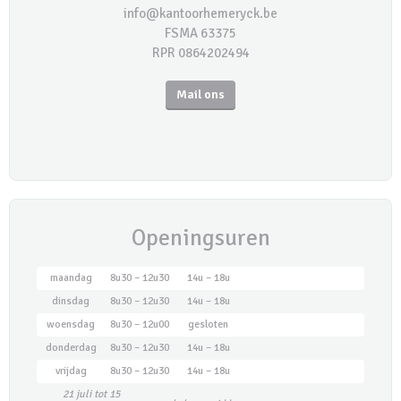
info@kantoorhemeryck.be
FSMA 63375
RPR 0864202494
Mail ons
Openingsuren
maandag
8u30 – 12u30
14u – 18u
dinsdag
8u30 – 12u30
14u – 18u
woensdag
8u30 – 12u00
gesloten
donderdag
8u30 – 12u30
14u – 18u
vrijdag
8u30 – 12u30
14u – 18u
21 juli tot 15