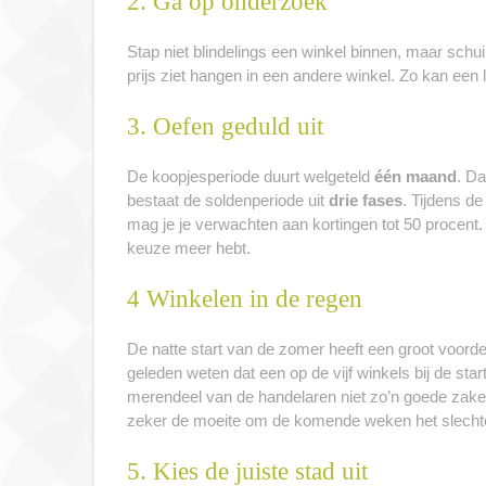
2. Ga op onderzoek
Stap niet blindelings een winkel binnen, maar schu
prijs ziet hangen in een andere winkel. Zo kan een l
3. Oefen geduld uit
De koopjesperiode duurt welgeteld
één maand
. Da
bestaat de soldenperiode uit
drie fases
. Tijdens d
mag je je verwachten aan kortingen tot 50 procent. E
keuze meer hebt.
4 Winkelen in de regen
De natte start van de zomer heeft een groot voorde
geleden weten dat een op de vijf winkels bij de st
merendeel van de handelaren niet zo’n goede zak
zeker de moeite om de komende weken het slechte 
5. Kies de juiste stad uit