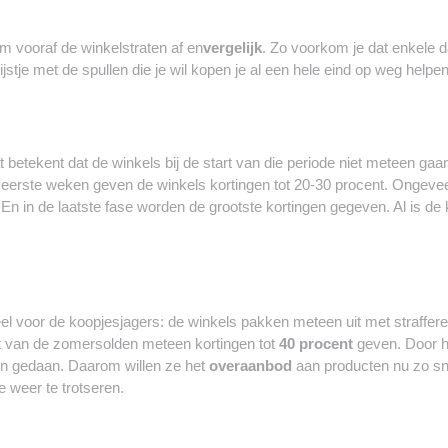
im vooraf de winkelstraten af en
vergelijk
. Zo voorkom je dat enkele d
ijstje met de spullen die je wil kopen je al een hele eind op weg helpen
t betekent dat de winkels bij de start van die periode niet meteen g
e eerste weken geven de winkels kortingen tot 20-30 procent. Ongevee
n in de laatste fase worden de grootste kortingen gegeven. Al is de kan
el voor de koopjesjagers: de winkels pakken meteen uit met straffere
art van de zomersolden meteen kortingen tot
40 procent
geven. Door h
en gedaan. Daarom willen ze het
overaanbod
aan producten nu zo sn
weer te trotseren.