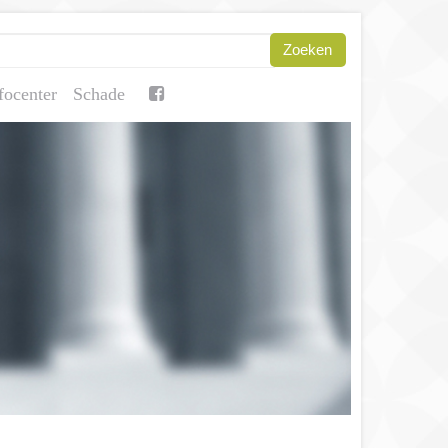
focenter
Schade