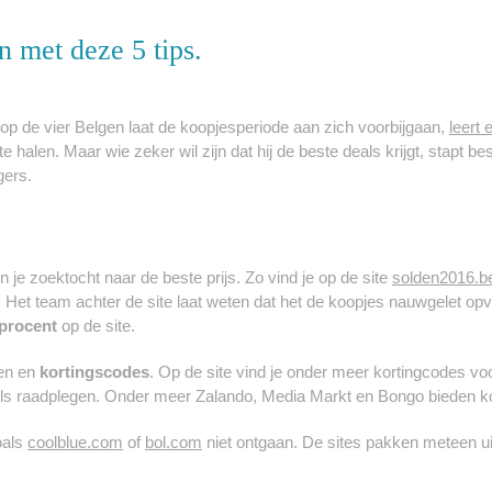
 met deze 5 tips.
 op de vier Belgen laat de koopjesperiode aan zich voorbijgaan,
leert
e halen. Maar wie zeker wil zijn dat hij de beste deals krijgt, stapt 
gers.
in je zoektocht naar de beste prijs. Zo vind je op de site
solden2016.b
is. Het team achter de site laat weten dat het de koopjes nauwgelet op
 procent
op de site.
den en
kortingscodes
. Op de site vind je onder meer kortingcodes vo
ls raadplegen. Onder meer Zalando, Media Markt en Bongo bieden ko
oals
coolblue.com
of
bol.com
niet ontgaan. De sites pakken meteen u