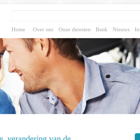
Home
Over ons
Onze diensten
Bank
Nieuws
In
e, verandering van de