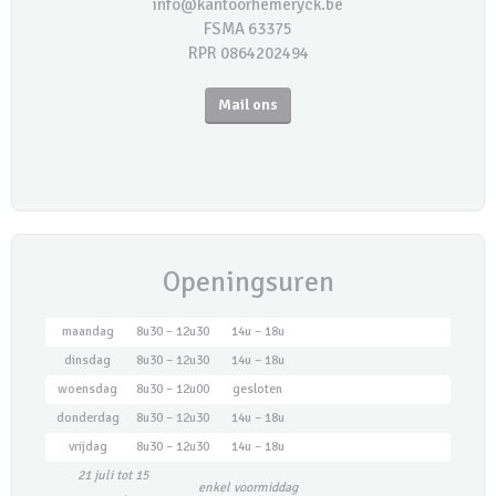
info@kantoorhemeryck.be
FSMA 63375
RPR 0864202494
Mail ons
Openingsuren
maandag
8u30 – 12u30
14u – 18u
dinsdag
8u30 – 12u30
14u – 18u
woensdag
8u30 – 12u00
gesloten
donderdag
8u30 – 12u30
14u – 18u
vrijdag
8u30 – 12u30
14u – 18u
21 juli tot 15
enkel voormiddag