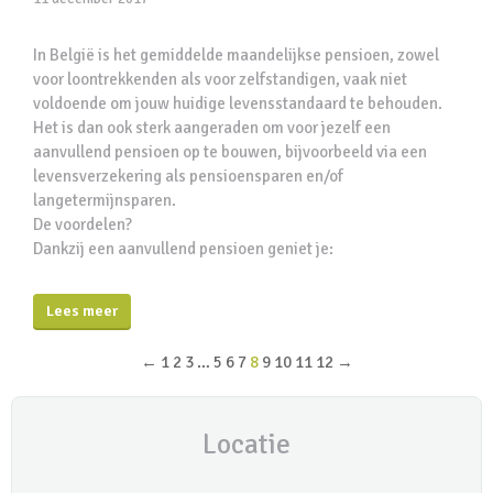
In België is het gemiddelde maandelijkse pensioen, zowel
voor loontrekkenden als voor zelfstandigen, vaak niet
voldoende om jouw huidige levensstandaard te behouden.
Het is dan ook sterk aangeraden om voor jezelf een
aanvullend pensioen op te bouwen, bijvoorbeeld via een
levensverzekering als pensioensparen en/of
langetermijnsparen.
De voordelen?
Dankzij een aanvullend pensioen geniet je:
Lees meer
←
1
2
3
…
5
6
7
8
9
10
11
12
→
Locatie