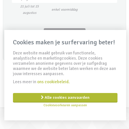
21 juli tot 15
enkel voormiddag
augustus
Maak een afspraak
Cookies maken je surfervaring beter!
Deze website maakt gebruik van functionele,
analystische en marketingcookies. Deze cookies
verzamelen anonieme gegevens over je surfgedrag
waarmee we de website beter laten werken en deze aan
jouw interesses aanpassen.
Lees meer in
ons cookiebeleid.
IDD Richtlijn
Disclaimer
Privacy clausule
Cookiebeleid
Remuneratiebeleid
Created by Insucommerce
Alle cookies aanvaarden
Cookievoorkeuren aanpassen