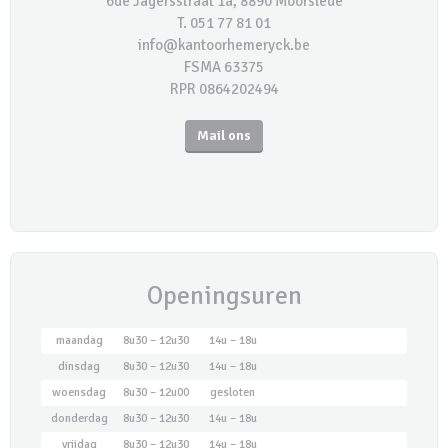
6de Jagersstraat 1a, 8890 Moorslede
T. 051 77 81 01
info@kantoorhemeryck.be
FSMA 63375
RPR 0864202494
Mail ons
Openingsuren
maandag
8u30 – 12u30
14u – 18u
dinsdag
8u30 – 12u30
14u – 18u
woensdag
8u30 – 12u00
gesloten
donderdag
8u30 – 12u30
14u – 18u
vrijdag
8u30 – 12u30
14u – 18u